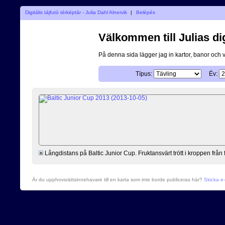
Digitális tájfutó térképtár - Julia Dahl Alnervik
|
Belépés
Välkommen till Julias dig
På denna sida lägger jag in kartor, banor och 
Típus:
Év:
Långdistans på Baltic Junior Cup. Fruktansvärt trött i kroppen frå
Är du upphovsrättsinnehavare till en karta som inte borde publiceras här?
Skicka e