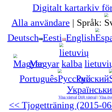
Digitalt kartarkiv fö
Alla användare
|
Språk:
Deutsch
Eesti
English
Magyar
lietuvi
Português
Русский
Українськ
Visa vägval
Dölj vägval
|
Visa öve
<< Tjogetträning (2015-06