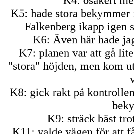
K4: osäkert men
K5: hade stora bekymmer 
Falkenberg ikapp igen 
K6: Även här hade ja
K7: planen var att gå lit
"stora" höjden, men kom ut 
K8: gick rakt på kontrolle
beky
K9: sträck bäst tro
K11: valde vägen för att få