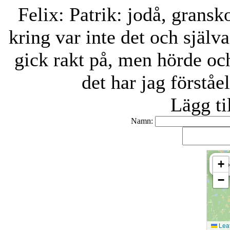
Felix
:
Patrik: jodå, gransk
kring var inte det och själv
gick rakt på, men hörde oc
det har jag förståe
Lägg t
Namn:
+
Tjo
−
Leaf