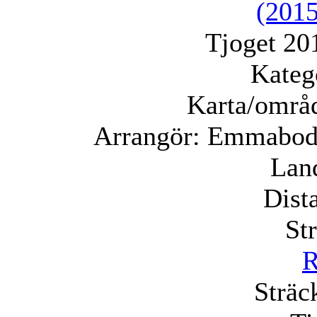
(2015
Tjoget 20
Kateg
Karta/områ
Arrangör:
Emmaboda
Lan
Dist
St
R
Sträc