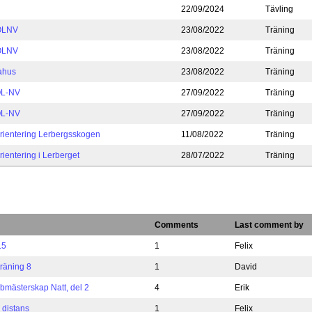
22/09/2024
Tävling
OLNV
23/08/2022
Träning
OLNV
23/08/2022
Träning
ahus
23/08/2022
Träning
OL-NV
27/09/2022
Träning
OL-NV
27/09/2022
Träning
ientering Lerbergsskogen
11/08/2022
Träning
entering i Lerberget
28/07/2022
Träning
Comments
Last comment by
15
1
Felix
räning 8
1
David
mästerskap Natt, del 2
4
Erik
 distans
1
Felix