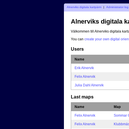
Alnerviks digitala kartpärm
|
Administrator log
Alnerviks digitala 
Välkommen till Alnerviks digitala karta
You can
create your own digital orie
Users
Name
Erik Alnervik
Felix Alnervik
Julia Dahl Alnervik
Last maps
Name
Map
Felix Alnervik
Sommar 
Felix Alnervik
Klubbmäs