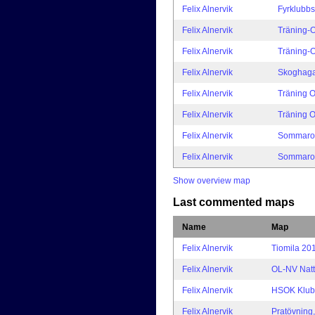
Felix Alnervik
Fyrklubbs
Felix Alnervik
Träning-
Felix Alnervik
Träning-
Felix Alnervik
Skoghag
Felix Alnervik
Träning 
Felix Alnervik
Träning 
Felix Alnervik
Sommaror
Felix Alnervik
Sommarori
Show overview map
Last commented maps
Name
Map
Felix Alnervik
Tiomila 20
Felix Alnervik
OL-NV Natt
Felix Alnervik
HSOK Klubb
Felix Alnervik
Pratövning,