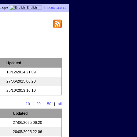
uage:
English
|
DOMA 3.0.11
Updated
18/12/2014 21:09
27/06/2025 06:20
25/10/2013 16:10
10
|
20
|
50
|
all
Updated
27/06/2025 06:20
20/05/2025 22:06