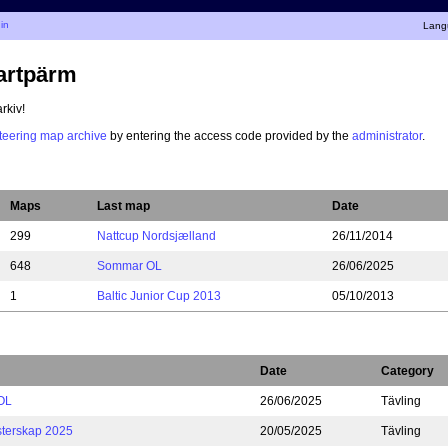
 in
Lang
kartpärm
rkiv!
nteering map archive
by entering the access code provided by the
administrator
.
Maps
Last map
Date
299
Nattcup Nordsjælland
26/11/2014
648
Sommar OL
26/06/2025
1
Baltic Junior Cup 2013
05/10/2013
Date
Category
OL
26/06/2025
Tävling
terskap 2025
20/05/2025
Tävling