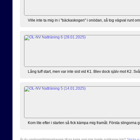
Ville inte ta mig in i "bäckaskogen" i onödan, så tog vägval runt o
Lång tuff start, men var inte sist vid K1. Blev dock själv mot K2. Svårt
Kom lite efter i starten så fick kämpa mig framåt. Första slingorna gi
Är du upphovsrättsinnehavare till en karta som inte borde publiceras här?
Skicka e