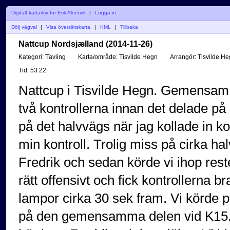
Digitalt kartarkiv för Erik Alnervik
|
Logga in
Dölj vägval
|
Visa översiktskarta
|
KML
|
Tillbaka
Nattcup Nordsjælland (2014-11-26)
Kategori:
Tävling
Karta/område:
Tisvilde Hegn
Arrangör:
Tisvilde He
Tid:
53:22
Nattcup i Tisvilde Hegn. Gemensam st
två kontrollerna innan det delade på
på det halvvägs när jag kollade in k
min kontroll. Trolig miss på cirka h
Fredrik och sedan körde vi ihop rest
rätt offensivt och fick kontrollerna b
lampor cirka 30 sek fram. Vi körde p
på den gemensamma delen vid K15. 