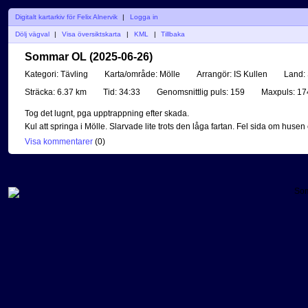
Digitalt kartarkiv för Felix Alnervik
|
Logga in
Dölj vägval
|
Visa översiktskarta
|
KML
|
Tillbaka
Sommar OL (2025-06-26)
Kategori:
Tävling
Karta/område:
Mölle
Arrangör:
IS Kullen
Land:
Sträcka:
6.37 km
Tid:
34:33
Genomsnittlig puls:
159
Maxpuls:
17
Tog det lugnt, pga upptrappning efter skada.
Kul att springa i Mölle. Slarvade lite trots den låga fartan. Fel sida om husen
Visa kommentarer
(
0
)